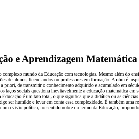
ição e Aprendizagem Matemática
da pelo complexo mundo da Educação com tecnologias. Mesmo além do e
ões de alunos, licenciandos ou professores em formação. A obra é inspi
s a priori, de transmitir o conhecimento adquirido e acumulado em sécu
s laços sociais questiona inevitavelmente a educação matemática em se
 Educação é um fato total, o que significa que a didática ou as ciênc
 exige ser humilde e levar em conta essa complexidade. É também uma r
evela uma visão política, no sentido nobre do termo da Educação, propond